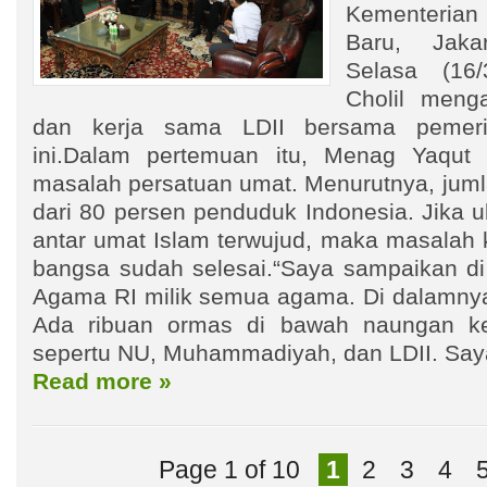
Kementerian
Baru, Jaka
Selasa (16
Cholil menga
dan kerja sama LDII bersama pemeri
ini.Dalam pertemuan itu, Menag Yaqut 
masalah persatuan umat. Menurutnya, juml
dari 80 persen penduduk Indonesia. Jika 
antar umat Islam terwujud, maka masalah 
bangsa sudah selesai.“Saya sampaikan di
Agama RI milik semua agama. Di dalamny
Ada ribuan ormas di bawah naungan k
sepertu NU, Muhammadiyah, dan LDII. Say
Read more »
Page 1 of 10
1
2
3
4