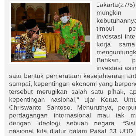
Jakarta(27/5)
mungki
kebutuhannya 
timbul pe
investasi int
kerja sama
menguntung
Bahkan, p
investasi as
satu bentuk pemerataan kesejahteraan an
sampai, kepentingan ekonomi yang berpond
tersebut merugikan salah satu pihak, a
kepentingan nasional,” ujar Ketua 
Chriswanto Santoso. Menurutnya, perput
perdagangan internasional mau tak m
dengan ideologi sebuah negara. “Sis
nasional kita diatur dalam Pasal 33 UUD