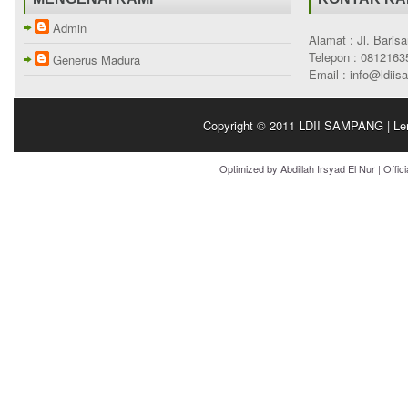
Admin
Alamat : Jl. Bari
Telepon : 0812163
Generus Madura
Email : info@ldii
Copyright © 2011
LDII SAMPANG | Le
Optimized by
Abdillah Irsyad El Nur
| Offic