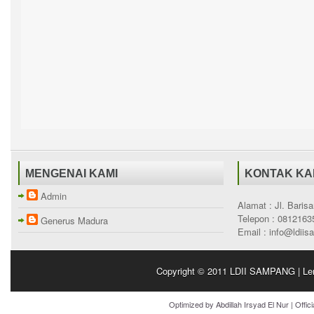
MENGENAI KAMI
KONTAK KA
Admin
Alamat : Jl. Bari
Telepon : 0812163
Generus Madura
Email : info@ldii
Copyright © 2011
LDII SAMPANG | Le
Optimized by
Abdillah Irsyad El Nur
| Offic