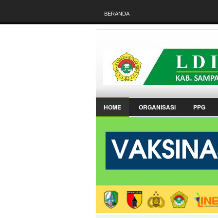
BERANDA
HOME
ORGANISASI
PPG