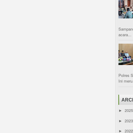
Sampang
acara...
Polres 
Ini meru.
ARC
202
►
202
►
202
►