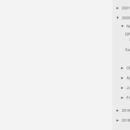
202
►
202
▼
N
▼
DP
Sa
O
►
A
►
Ju
►
F
►
201
►
201
►