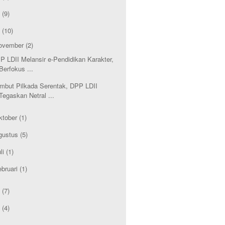
1
(9)
0
(10)
ovember
(2)
P LDII Melansir e-Pendidikan Karakter,
Berfokus ...
mbut Pilkada Serentak, DPP LDII
Tegaskan Netral ...
ktober
(1)
gustus
(5)
li
(1)
ebruari
(1)
9
(7)
8
(4)