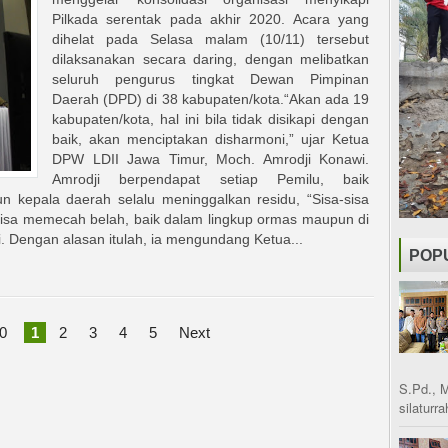
Pilkada serentak pada akhir 2020. Acara yang
dihelat pada Selasa malam (10/11) tersebut
dilaksanakan secara daring, dengan melibatkan
seluruh pengurus tingkat Dewan Pimpinan
Daerah (DPD) di 38 kabupaten/kota.“Akan ada 19
kabupaten/kota, hal ini bila tidak disikapi dengan
baik, akan menciptakan disharmoni,” ujar Ketua
DPW LDII Jawa Timur, Moch. Amrodji Konawi.
Amrodji berpendapat setiap Pemilu, baik
pun kepala daerah selalu meninggalkan residu, “Sisa-sisa
a bisa memecah belah, baik dalam lingkup ormas maupun di
. Dengan alasan itulah, ia mengundang Ketua...
POP
0
1
2
3
4
5
Next
S.Pd., 
silaturr