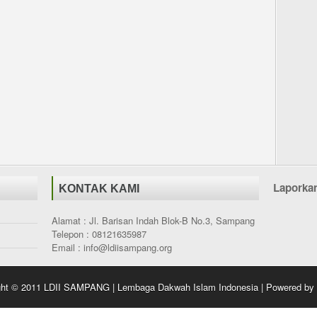
Laporka
KONTAK KAMI
Alamat : Jl. Barisan Indah Blok-B No.3, Sampang
Telepon : 08121635987
Email : info@ldiisampang.org
ght © 2011
LDII SAMPANG | Lembaga Dakwah Islam Indonesia
| Powered by