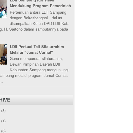
Mendukung Program Pemerintah
Pertemuan antara LDII Sampang
dengan Bakesbangpol Hal ini
disampaikan Ketua DPD LDII Kab.
, H. Sartono dalam sambutannya pada
LDII Perkuat Tali Silaturrahim
Melalui “Jumat Curhat"
Guna mempererat silaturrahim,
Dewan Pimpinan Daerah LDII
Kabupaten Sampang mengunjungi
Sampang melalui program Jumat Curhat.
..
HIVE
5
(3)
3
(1)
2
(6)