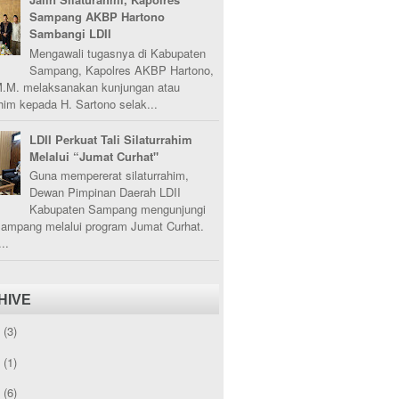
Sampang AKBP Hartono
Sambangi LDII
Mengawali tugasnya di Kabupaten
Sampang, Kapolres AKBP Hartono,
M.M. melaksanakan kunjungan atau
ahim kepada H. Sartono selak...
LDII Perkuat Tali Silaturrahim
Melalui “Jumat Curhat"
Guna mempererat silaturrahim,
Dewan Pimpinan Daerah LDII
Kabupaten Sampang mengunjungi
Sampang melalui program Jumat Curhat.
..
HIVE
5
(3)
3
(1)
2
(6)