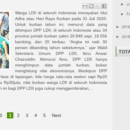
Ju
►
Warga LDII di seluruh Indonesia merayakan Idul
F
►
Adha atau Hari Raya Kurban pada 31 Juli 2020.
Untuk kurban tahun ini, menurut data yang
201
►
dihimpun DPP LDII, di seluruh Indonesia atau 34
201
provinsi jumlah kurban yakni 20.848 sapi, 18.556
►
kambing, dan 20 kerbau. “Angka ini naik 30
persen dibanding tahun sebelumnya,” ujar Wakil
TOT
Sekretaris Umum DPP LDII, Ibnu Anwar
Chairuddin. Menurut Ibnu, DPP LDII hanya
menghimpun data jumlah kurban, bukan
menghitung nilai ekonomisnya. Meskipun DPP
tase di lapangan, bila harga rata-rata seekor sapi Rp20
u Rp30juta, nilai kurban warga LDII di seluruh Indonesia
n ini bagi DPP LDII juga cukup menggembirakan,...
0
1
2
3
4
5
Next