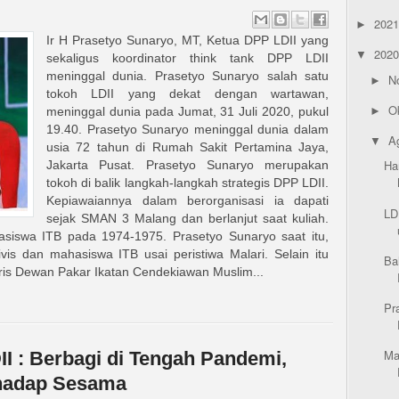
202
►
Ir H Prasetyo Sunaryo, MT, Ketua DPP LDII yang
202
▼
sekaligus koordinator think tank DPP LDII
meninggal dunia. Prasetyo Sunaryo salah satu
N
►
tokoh LDII yang dekat dengan wartawan,
O
►
meninggal dunia pada Jumat, 31 Juli 2020, pukul
19.40. Prasetyo Sunaryo meninggal dunia dalam
A
▼
usia 72 tahun di Rumah Sakit Pertamina Jaya,
Ha
Jakarta Pusat. Prasetyo Sunaryo merupakan
tokoh di balik langkah-langkah strategis DPP LDII.
Kepiawaiannya dalam berorganisasi ia dapati
LD
sejak SMAN 3 Malang dan berlanjut saat kuliah.
iswa ITB pada 1974-1975. Prasetyo Sunaryo saat itu,
vis dan mahasiswa ITB usai peristiwa Malari. Selain itu
Ba
ris Dewan Pakar Ikatan Cendekiawan Muslim...
Pr
Ma
I : Berbagi di Tengah Pandemi,
rhadap Sesama