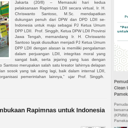
Jakarta (20/8) – Memasuki hari kedua
pelaksanaan Rapimnas LDII secara virtual, Ir. H.
Chriswanto Santoso, M.Sc. mendapatkan
dukungan penuh dari DPW dan DPD LDII se-
Indonesia untuk maju sebagai PJ Ketua Umum
DPP LDII. Prof. Singgih, Ketua DPW LDII Provinsi
Jawa Tengah, memandang Ir. H. Chriswanto
Santoso layak diusulkan menjadi PJ Ketua Umum
DPP LDII dengan alasan ia memiliki pengalaman
dalam perjuangan LDII, integritas moral yang
sangat baik, serta jejaring yang luas dengan
o Santoso merupakan salah satu kreator lahirnya delapan
n sosok yang tak asing lagi, baik dalam internal LDII,
anisasi pemerintahan lainnya,” ujar Prof. Singgih.
Pemuda
Clean 
Pamek
Pemuda L
embukaan Rapimnas untuk Indonesia
bersama
(KPMM) 
Pamekas