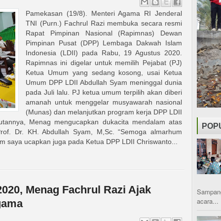
Pamekasan (19/8). Menteri Agama RI Jenderal
TNI (Purn.) Fachrul Razi membuka secara resmi
Rapat Pimpinan Nasional (Rapimnas) Dewan
Pimpinan Pusat (DPP) Lembaga Dakwah Islam
Indonesia (LDII) pada Rabu, 19 Agustus 2020.
Rapimnas ini digelar untuk memilih Pejabat (PJ)
Ketua Umum yang sedang kosong, usai Ketua
Umum DPP LDII Abdullah Syam meninggal dunia
pada Juli lalu. PJ ketua umum terpilih akan diberi
amanah untuk menggelar musyawarah nasional
(Munas) dan melanjutkan program kerja DPP LDII
tannya, Menag mengucapkan dukacita mendalam atas
POP
of. Dr. KH. Abdullah Syam, M,Sc. “Semoga almarhum
am saya ucapkan juga pada Ketua DPP LDII Chriswanto...
020, Menag Fachrul Razi Ajak
Sampang
acara...
gama