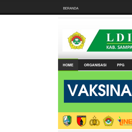
BERANDA
HOME
ORGANISASI
PPG