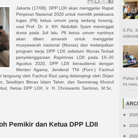
Jakarta (17/08). DPP LDII akan menggelar Rapat
Pimpinan Nasional 2020 untuk memilih pelaksana
tugas (Plt) ketua umum yang sedang kosong,
usai Prof. Dr. Ir. KH. Abdullah Syam meninggal
S.Pd., 
dunia pada Juli lalu. Plt ketua umum nantinya
silaturr
akan diberi amanah untuk menggelar
musyawarah nasional (Munas) dan melanjutkan
program kerja DPP LDII sebelum Munas.Terkait
penyelenggaraan Rapimnas LDII pada 19–20
Agustus 2020, DPP LDII beraudiensi dengan
Menteri Agama, Jenderal TNI (Purn.) Fachrul
langsung oleh Fachrul Razi yang didampingi oleh Dirjen
Polres 
n, Sesdirjen Bimas Islam Taher, dan Sesmenag Khoirul
Ini meru.
but, Ketua DPP LDII, Ir. H. Chriswanto Santoso, M.Sc,
ARC
202
►
oh Pemikir dan Ketua DPP LDII
202
►
202
►