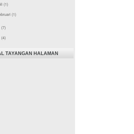
li
(1)
ebruari
(1)
9
(7)
8
(4)
AL TAYANGAN HALAMAN