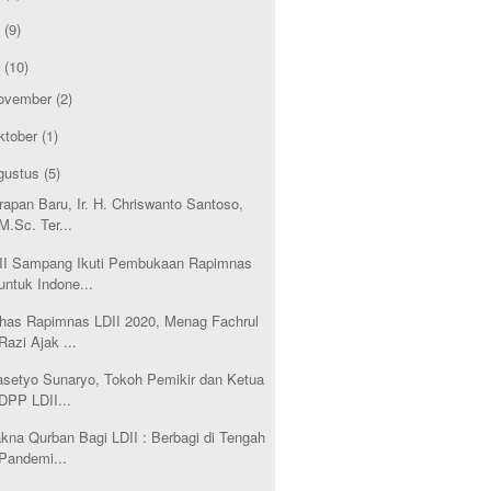
1
(9)
0
(10)
ovember
(2)
ktober
(1)
gustus
(5)
rapan Baru, Ir. H. Chriswanto Santoso,
M.Sc. Ter...
II Sampang Ikuti Pembukaan Rapimnas
untuk Indone...
has Rapimnas LDII 2020, Menag Fachrul
Razi Ajak ...
asetyo Sunaryo, Tokoh Pemikir dan Ketua
DPP LDII...
kna Qurban Bagi LDII : Berbagi di Tengah
Pandemi...