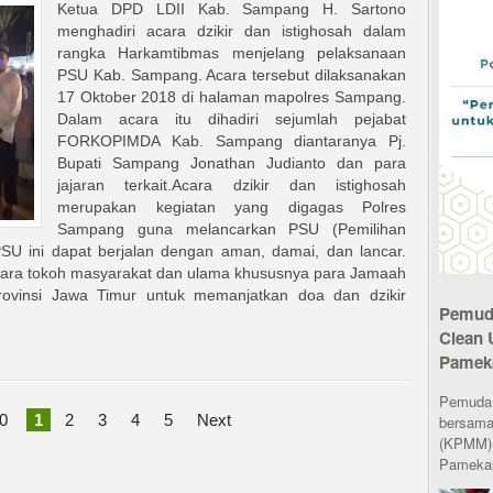
Ketua DPD LDII Kab. Sampang H. Sartono
menghadiri acara dzikir dan istighosah dalam
rangka Harkamtibmas menjelang pelaksanaan
PSU Kab. Sampang. Acara tersebut dilaksanakan
17 Oktober 2018 di halaman mapolres Sampang.
Dalam acara itu dihadiri sejumlah pejabat
FORKOPIMDA Kab. Sampang diantaranya Pj.
Bupati Sampang Jonathan Judianto dan para
jajaran terkait.Acara dzikir dan istighosah
merupakan kegiatan yang digagas Polres
Sampang guna melancarkan PSU (Pemilihan
SU ini dapat berjalan dengan aman, damai, dan lancar.
ara tokoh masyarakat dan ulama khususnya para Jamaah
provinsi Jawa Timur untuk memanjatkan doa dan dzikir
Pemuda
Clean 
Pamek
Pemuda L
0
1
2
3
4
5
Next
bersama
(KPMM) 
Pamekas