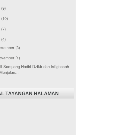
1
(9)
0
(10)
9
(7)
8
(4)
esember
(3)
ovember
(1)
II Sampang Hadiri Dzikir dan Istighosah
Menjelan...
AL TAYANGAN HALAMAN