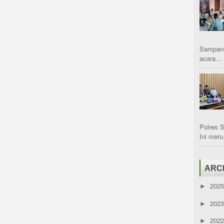
Sampang
acara...
Polres 
Ini meru.
ARC
202
►
202
►
202
►