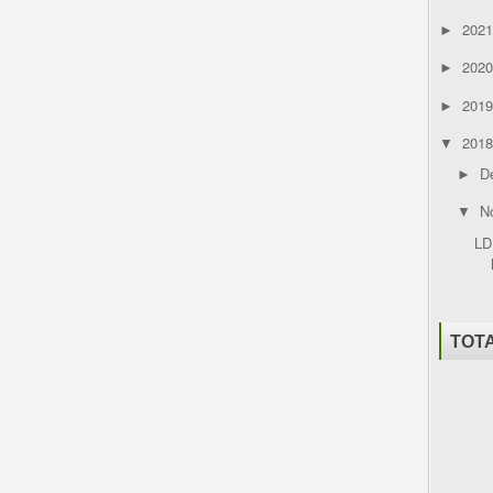
202
►
202
►
201
►
201
▼
D
►
N
▼
LD
TOT