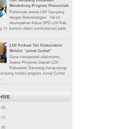
Mendukung Program Pemerintah
Pertemuan antara LDII Sampang
dengan Bakesbangpol Hal ini
disampaikan Ketua DPD LDII Kab.
, H. Sartono dalam sambutannya pada
LDII Perkuat Tali Silaturrahim
Melalui “Jumat Curhat"
Guna mempererat silaturrahim,
Dewan Pimpinan Daerah LDII
Kabupaten Sampang mengunjungi
Sampang melalui program Jumat Curhat.
..
HIVE
5
(3)
3
(1)
2
(6)