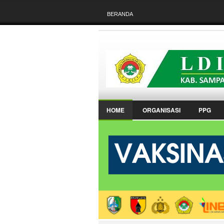
BERANDA
HOME
ORGANISASI
PPG