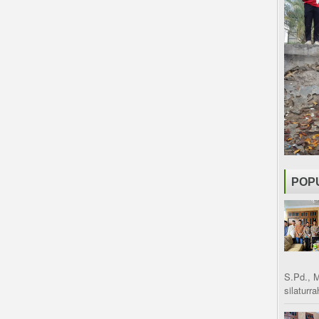
POP
S.Pd., 
silaturr