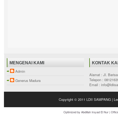
MENGENAI KAMI
KONTAK KA
Admin
Alamat : Jl. Bari
Telepon : 0812163
Generus Madura
Email : info@ldii
Copyright © 2011
LDII SAMPANG | Le
Optimized by
Abdillah Irsyad El Nur
| Offic