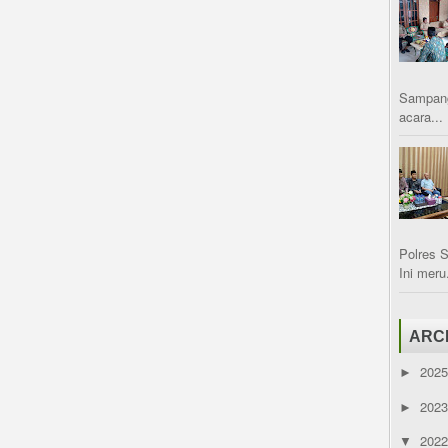
Sampang
acara...
Polres 
Ini meru.
ARC
202
►
202
►
202
▼