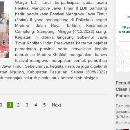
Warga LDII turut berpartisipasi pada acara
Festival Mangrove Jawa Timur II LDII Sampang
hadiri pembukaan Festival Mangrove Jawa Timur
(Jatim) II yang berlangsung di Politeknik negeri
Madura, Jalan Raya Taddan, Kecamatan
Camplong, Sampang, Minggu (4/12/2022) siang.
Kegiatan ini dibuka langsung Gubernur Jawa
Timur Khofifah Indar Parawansa bersama pejabat
pemerintah provinsi serta perwakilan kepala
daerah se Madura.Khofifah mengatakan bahwa
festival mangrove merupakan bentuk pemulihan
 Jawa Timur. Sebelumnya, kegiatan serupa juga digelar di
tan Nguling, Kabupaten Pasuruan, Selasa (30/8/2022)
ah mengajak seluruh pihak untuk bersedekah oksigen...
Pemuda
Clean 
Pamek
0
1
2
3
4
5
Next
Pemuda L
bersama
(KPMM) 
Pamekas