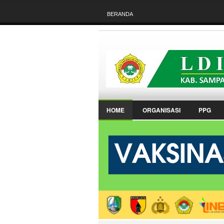
BERANDA
HOME
ORGANISASI
PPG