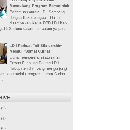
Mendukung Program Pemerintah
Pertemuan antara LDII Sampang
dengan Bakesbangpol Hal ini
disampaikan Ketua DPD LDII Kab.
, H. Sartono dalam sambutannya pada
LDII Perkuat Tali Silaturrahim
Melalui “Jumat Curhat"
Guna mempererat silaturrahim,
Dewan Pimpinan Daerah LDII
Kabupaten Sampang mengunjungi
Sampang melalui program Jumat Curhat.
..
HIVE
5
(3)
3
(1)
2
(6)