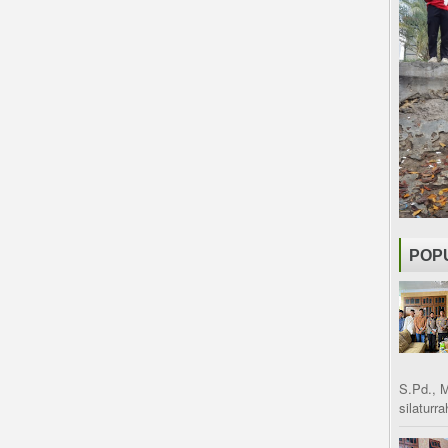
POP
S.Pd., 
silaturr