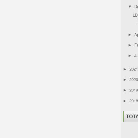
D
▼
LD
Ap
►
F
►
J
►
202
►
202
►
201
►
201
►
TOT