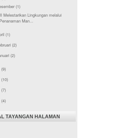
esember
(1)
II Melestarikan Lingkungan melalui
Penanaman Man...
ril
(1)
ebruari
(2)
anuari
(2)
1
(9)
0
(10)
9
(7)
8
(4)
AL TAYANGAN HALAMAN