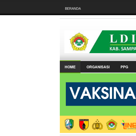
BERANDA
HOME
ORGANISASI
PPG