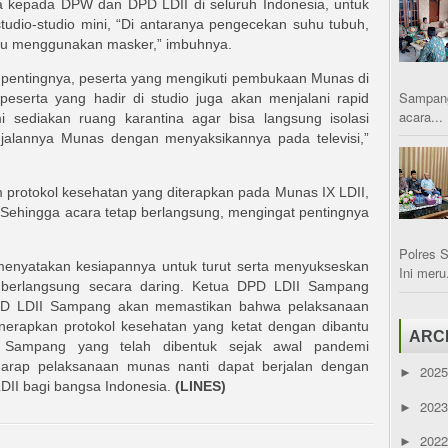
ta kepada DPW dan DPD LDII di seluruh Indonesia, untuk
tudio-studio mini, “Di antaranya pengecekan suhu tubuh,
lalu menggunakan masker,” imbuhnya.
ah pentingnya, peserta yang mengikuti pembukaan Munas di
Sampang
peserta yang hadir di studio juga akan menjalani rapid
acara...
mi sediakan ruang karantina agar bisa langsung isolasi
jalannya Munas dengan menyaksikannya pada televisi,”
 protokol kesehatan yang diterapkan pada Munas IX LDII,
Sehingga acara tetap berlangsung, mengingat pentingnya
Polres 
enyatakan kesiapannya untuk turut serta menyukseskan
Ini meru.
 berlangsung secara daring. Ketua DPD LDII Sampang
PD LDII Sampang akan memastikan bahwa pelaksanaan
nerapkan protokol kesehatan yang ketat dengan dibantu
ARC
 Sampang yang telah dibentuk sejak awal pandemi
rharap pelaksanaan munas nanti dapat berjalan dengan
202
►
LDII bagi bangsa Indonesia.
(LINES)
202
►
202
►