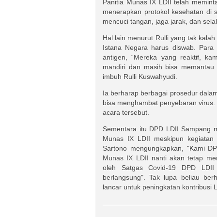
Panitia Munas IX LDII telah memin
menerapkan protokol kesehatan di s
mencuci tangan, jaga jarak, dan se
Hal lain menurut Rulli yang tak kal
Istana Negara harus diswab. Para 
antigen, “Mereka yang reaktif, ka
mandiri dan masih bisa memantau 
imbuh Rulli Kuswahyudi.
Ia berharap berbagai prosedur dalam
bisa menghambat penyebaran virus. 
acara tersebut.
Sementara itu DPD LDII Sampang m
Munas IX LDII meskipun kegiatan
Sartono mengungkapkan, "Kami D
Munas IX LDII nanti akan tetap me
oleh Satgas Covid-19 DPD LDII
berlangsung". Tak lupa beliau be
lancar untuk peningkatan kontribusi 