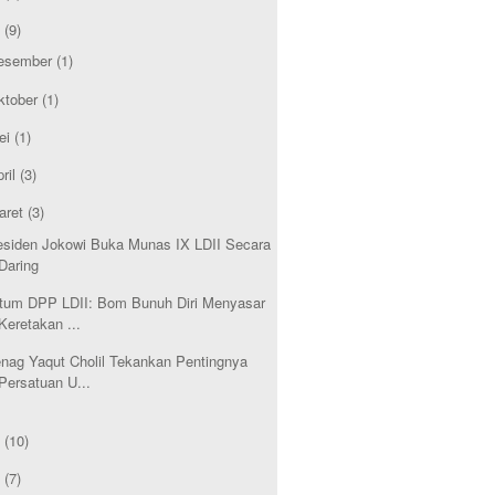
1
(9)
esember
(1)
ktober
(1)
ei
(1)
ril
(3)
aret
(3)
esiden Jokowi Buka Munas IX LDII Secara
Daring
tum DPP LDII: Bom Bunuh Diri Menyasar
Keretakan ...
nag Yaqut Cholil Tekankan Pentingnya
Persatuan U...
0
(10)
9
(7)