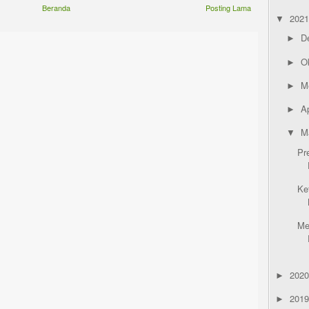
Beranda
Posting Lama
202
▼
D
►
O
►
M
►
Ap
►
M
▼
Pr
Ke
Me
202
►
201
►