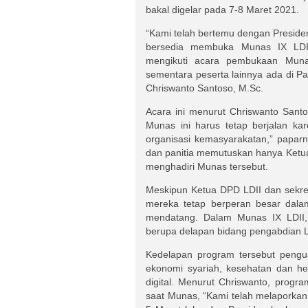
bakal digelar pada 7-8 Maret 2021.
“Kami telah bertemu dengan Presiden
bersedia membuka Munas IX LDII 
mengikuti acara pembukaan Muna
sementara peserta lainnya ada di 
Chriswanto Santoso, M.Sc.
Acara ini menurut Chriswanto Sant
Munas ini harus tetap berjalan ka
organisasi kemasyarakatan,” paparn
dan panitia memutuskan hanya Ketu
menghadiri Munas tersebut.
Meskipun Ketua DPD LDII dan sekret
mereka tetap berperan besar dala
mendatang. Dalam Munas IX LDII,
berupa delapan bidang pengabdian L
Kedelapan program tersebut peng
ekonomi syariah, kesehatan dan he
digital. Menurut Chriswanto, progr
saat Munas, “Kami telah melaporka