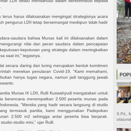
ntar LDII selalu mendahului dalam berkontribusi kepada
.
terus harus dilaksanakan mengingat strategisnya acara
uh pengurus LDII tetap bersemangat meskipun tidak hadir
dara-saudara bahwa Munas kali ini dilaksanakan dalam
 mengurangi nilai dan peran saudara dalam pencapaian
keputusan-keputusan yang strategis dalam meningkatkan
sa saat ini," tegasnya.
at secara daring dan luring merupakan bentuk komitmen
rintah menekan penularan Covid-19, “Kami memahami,
POP
bukan hanya tugas negara, namun jadi tanggung jawab
iswanto.
nitia Munas IX LDII, Rulli Kuswahyudi mengatakan untuk
itia berencana menempatkan 2.500 peserta munas pada
 Indonesia, “Mereka yang hadir secara langsung di studio
rang termasuk panitia, kami menggunakan Padepokan
S.Pd., 
nan 2.500 m2 sehingga antar peserta bisa berjarak.
silaturr
tudio-studio mini,” ujar Rulli.