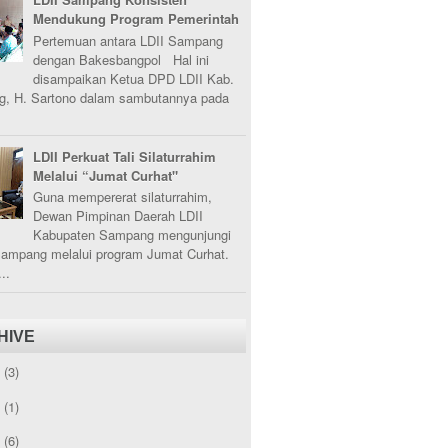
Mendukung Program Pemerintah
Pertemuan antara LDII Sampang
dengan Bakesbangpol Hal ini
disampaikan Ketua DPD LDII Kab.
, H. Sartono dalam sambutannya pada
LDII Perkuat Tali Silaturrahim
Melalui “Jumat Curhat"
Guna mempererat silaturrahim,
Dewan Pimpinan Daerah LDII
Kabupaten Sampang mengunjungi
Sampang melalui program Jumat Curhat.
..
HIVE
5
(3)
3
(1)
2
(6)