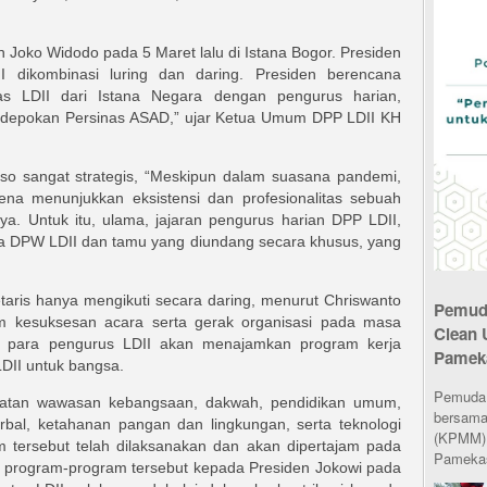
 Joko Widodo pada 5 Maret lalu di Istana Bogor. Presiden
dikombinasi luring dan daring. Presiden berencana
s LDII dari Istana Negara dengan pengurus harian,
Padepokan Persinas ASAD,” ujar Ketua Umum DPP LDII KH
oso sangat strategis, “Meskipun dalam suasana pandemi,
rena menunjukkan eksistensi dan profesionalitas sebuah
ya. Untuk itu, ulama, jajaran pengurus harian DPP LDII,
a DPW LDII dan tamu yang diundang secara khusus, yang
aris hanya mengikuti secara daring, menurut Chriswanto
Pemuda
m kesuksesan acara serta gerak organisasi pada masa
Clean 
 para pengurus LDII akan menajamkan program kerja
Pamek
DII untuk bangsa.
Pemuda L
uatan wawasan kebangsaan, dakwah, pendidikan umum,
bersama
rbal, ketahanan pangan dan lingkungan, serta teknologi
(KPMM) 
am tersebut telah dilaksanakan dan akan dipertajam pada
Pamekas
n program-program tersebut kepada Presiden Jokowi pada