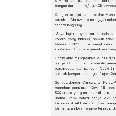
5 Maret lalu, dan Presiden berkome
bangsa dan negara,” ujar Chriswanto
Dengan kondisi pandemi dan Munas 
tersebut, Chriswanto mengajak selur
secara langsung.
"Saya ingin meyakinkan kepada sau
kondisi yang khusus, namun tidak
Munas IX 2021 untuk menghasilkan 
kontribusi LDII di era pemulihan bang
Chriswanto mengatakan Munas dihel
warga LDII, untuk membantu peme
penanggulangan pandemi Covid-19 
seluruh komponen bangsa,” ujar Chr
Senada dengan Chriswanto, Ketua Pa
menekan penularan Covid-19, pan
500 studio yang tersebar di seluruh
utama, kami batasi hanya 250 o
Persinas ASAD dengan luas bangu
Sementara ribuan lainnya tersebar di s