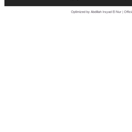
Optimized by
Abdillah Irsyad El Nur
| Offic