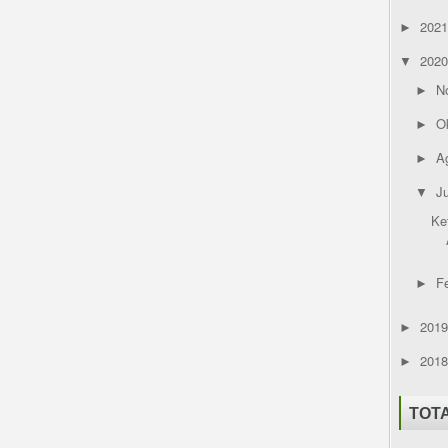
202
►
202
▼
N
►
O
►
A
►
Ju
▼
Ke
F
►
201
►
201
►
TOT