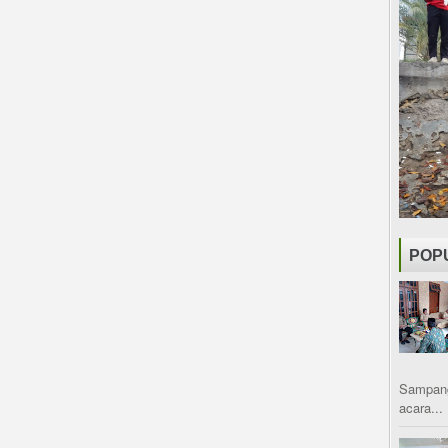
POP
Sampang
acara...