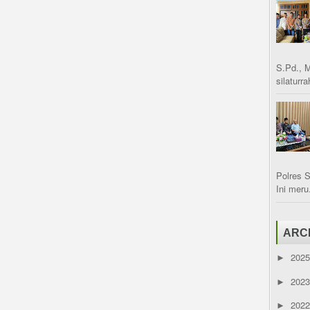
S.Pd., 
silaturr
Polres 
Ini meru.
ARC
202
►
202
►
202
►