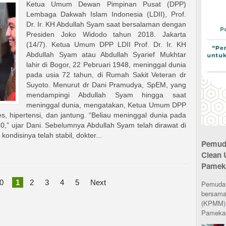
Ketua Umum Dewan Pimpinan Pusat (DPP)
Lembaga Dakwah Islam Indonesia (LDII), Prof.
Dr. Ir. KH Abdullah Syam saat bersalaman dengan
Presiden Joko Widodo tahun 2018. Jakarta
(14/7). Ketua Umum DPP LDII Prof. Dr. Ir. KH
Abdullah Syam atau Abdullah Syarief Mukhtar
lahir di Bogor, 22 Pebruari 1948, meninggal dunia
pada usia 72 tahun, di Rumah Sakit Veteran dr
Suyoto. Menurut dr Dani Pramudya, SpEM, yang
mendampingi Abdullah Syam hingga saat
meninggal dunia, mengatakan, Ketua Umum DPP
es, hipertensi, dan jantung. “Beliau meninggal dunia pada
20,” ujar Dani. Sebelumnya Abdullah Syam telah dirawat di
ondisinya telah stabil, dokter...
Pemuda
Clean 
Pamek
0
1
2
3
4
5
Next
Pemuda L
bersama
(KPMM) 
Pamekas