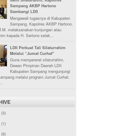
Sampang AKBP Hartono
Sambangi LDII
Mengawali tugasnya di Kabupaten
Sampang, Kapolres AKBP Hartono,
M.M. melaksanakan kunjungan atau
ahim kepada H. Sartono selak...
LDII Perkuat Tali Silaturrahim
Melalui “Jumat Curhat"
Guna mempererat silaturrahim,
Dewan Pimpinan Daerah LDII
Kabupaten Sampang mengunjungi
Sampang melalui program Jumat Curhat.
..
HIVE
5
(3)
3
(1)
2
(6)