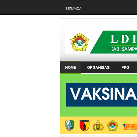
BERANDA
HOME
ORGANISASI
PPG