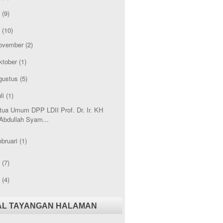
1
(9)
0
(10)
ovember
(2)
ktober
(1)
gustus
(5)
li
(1)
tua Umum DPP LDII Prof. Dr. Ir. KH
Abdullah Syam...
ebruari
(1)
9
(7)
8
(4)
AL TAYANGAN HALAMAN