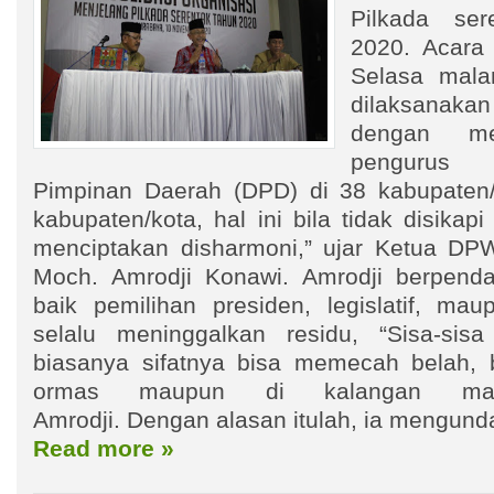
Pilkada ser
2020. Acara
Selasa mala
dilaksanaka
dengan mel
pengurus 
Pimpinan Daerah (DPD) di 38 kabupaten/
kabupaten/kota, hal ini bila tidak disikap
menciptakan disharmoni,” ujar Ketua DP
Moch. Amrodji Konawi. Amrodji berpenda
baik pemilihan presiden, legislatif, ma
selalu meninggalkan residu, “Sisa-sisa 
biasanya sifatnya bisa memecah belah, 
ormas maupun di kalangan masy
Amrodji. Dengan alasan itulah, ia mengund
Read more »