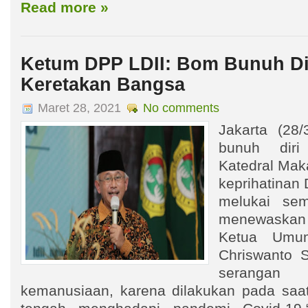
Read more »
Ketum DPP LDII: Bom Bunuh Di
Keretakan Bangsa
Maret 28, 2021
No comments
Jakarta (28/
bunuh dir
Katedral Ma
keprihatinan 
melukai sem
menewaskan
Ketua Umu
Chriswanto 
serang
kemanusiaan, karena dilakukan pada saa