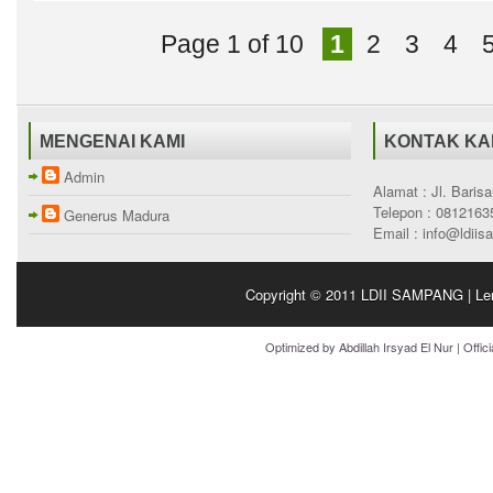
Page 1 of 10
1
2
3
4
MENGENAI KAMI
KONTAK KA
Admin
Alamat : Jl. Bari
Telepon : 0812163
Generus Madura
Email : info@ldii
Copyright © 2011
LDII SAMPANG | Le
Optimized by
Abdillah Irsyad El Nur
| Offic