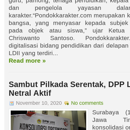
guru, pamong, tenaga pendidikan, kepala 
dan pengelola yayasan dal
karakter.“Pondokkarakter.com merupakan ko
bangsa, yang menyasar kepada subjek
pada objek atau siswa,” ujar Ketu
Chriswanto Santoso. Pondokkarakte
digitalisasi bidang pendidikan dari delapa
LDII yang terdiri...
Read more »
Sambut Pilkada Serentak, DPP 
Netral Aktif
November 10, 2020
No comments
Surabaya (
Jawa Tim
konsolidasi o