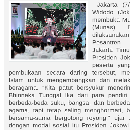
Jakarta (7/
Widodo (Jok
membuka Mus
(Munas) 
dilaksana
Pesantren M
Jakarta Timu
Presiden Jo
peserta yan
pembukaan secara daring tersebut, m
Islam untuk mengembangkan dan melak
beragama. “Kita patut bersyukur meneri
Bhinneka Tunggal Ika dari para pendiri
berbeda-beda suku, bangsa, dan berbed
agama, tapi tetap saling menghormati, b
bersama-sama bergotong royong,” ujar J
dengan modal sosial itu Presiden Jokow