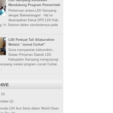
Mendukung Program Pemerintah
Pertemuan antara LDII Sampang
dengan Bakesbangpol Hal ini
disampaikan Ketua DPD LDII Kab.
, H. Sartono dalam sambutannya pada
LDII Perkuat Tali Silaturrahim
Melalui “Jumat Curhat"
Guna mempererat silaturrahim,
Dewan Pimpinan Daerah LDII
Kabupaten Sampang mengunjungi
Sampang melalui program Jumat Curhat.
..
HIVE
5
(3)
ktober
(2)
muda LDII Ikut Serta dalam World Clean
Up Day 20...