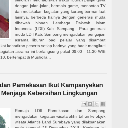
sekolah menghabiskan waktu liburan panjangnya
dengan jalan-jalan, bermain game, menonton TV
dan melakukan kegiatan yang kurang bermanfaat
lainnya, berbeda halnya dengan generasi muda
dibawah binaan Lembaga Dakwah Islam
Indonesia (LDII) Kab. Sampang. Para generasi
muda LDII Kab. Sampang mengadakan pengajian
asrama liburan bagi pelajar yang disambut
gkat kehadiran peserta setiap harinya yang hadir mengikuti
 Kegiatan asrama ini berlangsung pukul 09.00 - 11.30 WIB
18, bertempat di Musholla...
 dan Pamekasan Ikut Kampanyekan
 Menjaga Kebersihan Lingkungan
Remaja LDII Pamekasan dan Sampang
mengadakan kegiatan wisata akhir tahun ke objek
wisata Atlantis Land Surabaya yang dilaksanakan
pada tanggal 23 Desember 2018. Kegiatan ini