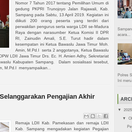
Nomor 7 Tahun 2017 tentang Pemilihan Umum di
gedung PKPRI Trunojoyo Jalan Rajawali, Kab.
Sampang pada Sabtu, 13 April 2019. Kegiatan ini
diikuti 200 orang peserta yang terdiri dari
perwakilan pengurus serta warga LDII se-Madura
Sampang
Raya dengan narasumber Ketua Komisi II DPR
acara...
RI, Zainudin Amali, S.E. Turut hadir dalam
kesempatan ini Ketua Bawaslu Jawa Timur Moh.
Amin, M.Pd.I serta 2 anggotanya, Ketua Bawaslu
PW LDII Jawa Timur Drs. Ec. H. Amien Adhy, Sekretariat
awaslu Kabupaten Sampang. Dalam sosialisasi tesebut,
n, M.Pd.I menyampaikan...
Polres 
Ini meru.
Selanggarakan Pengajian Akhir
ARC
202
▼
O
▼
Remaja LDII Kab. Pamekasan dan remaja LDII
Pe
Kab. Sampang mengadakan kegiatan Pegajian