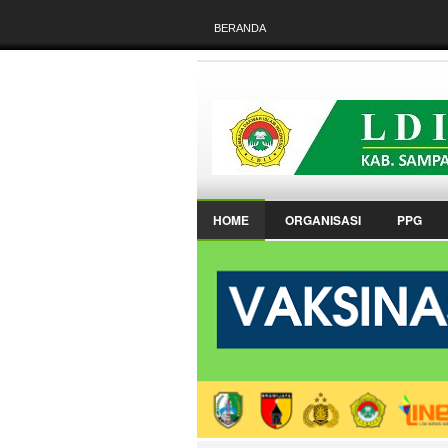
BERANDA
HOME
ORGANISASI
PPG