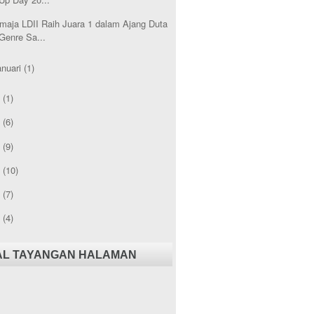
maja LDII Raih Juara 1 dalam Ajang Duta
Genre Sa...
anuari
(1)
3
(1)
2
(6)
1
(9)
0
(10)
9
(7)
8
(4)
AL TAYANGAN HALAMAN