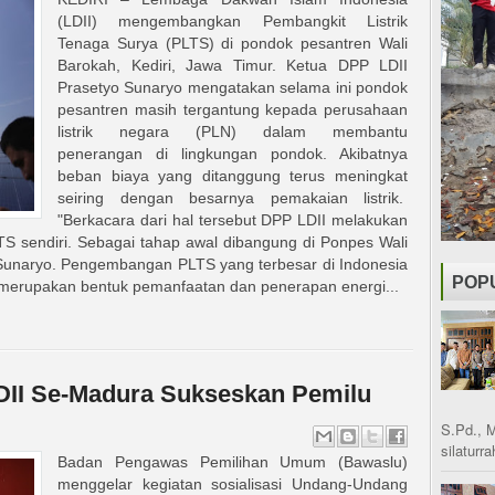
(LDII) mengembangkan Pembangkit Listrik
Tenaga Surya (PLTS) di pondok pesantren Wali
Barokah, Kediri, Jawa Timur. Ketua DPP LDII
Prasetyo Sunaryo mengatakan selama ini pondok
pesantren masih tergantung kepada perusahaan
listrik negara (PLN) dalam membantu
penerangan di lingkungan pondok. Akibatnya
beban biaya yang ditanggung terus meningkat
seiring dengan besarnya pemakaian listrik.
"Berkacara dari hal tersebut DPP LDII melakukan
 sendiri. Sebagai tahap awal dibangung di Ponpes Wali
o Sunaryo. Pengembangan PLTS yang terbesar di Indonesia
POP
o merupakan bentuk pemanfaatan dan penerapan energi...
DII Se-Madura Sukseskan Pemilu
S.Pd., 
silaturr
Badan Pengawas Pemilihan Umum (Bawaslu)
menggelar kegiatan sosialisasi Undang-Undang