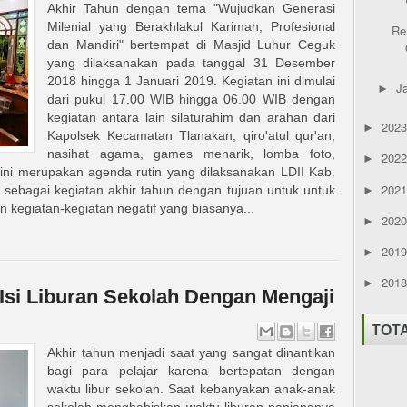
Akhir Tahun dengan tema "Wujudkan Generasi
Milenial yang Berakhlakul Karimah, Profesional
Re
dan Mandiri" bertempat di Masjid Luhur Ceguk
yang dilaksanakan pada tanggal 31 Desember
2018 hingga 1 Januari 2019. Kegiatan ini dimulai
J
►
dari pukul 17.00 WIB hingga 06.00 WIB dengan
kegiatan antara lain silaturahim dan arahan dari
202
►
Kapolsek Kecamatan Tlanakan, qiro'atul qur'an,
nasihat agama, games menarik, lomba foto,
202
►
 ini merupakan agenda rutin yang dilaksanakan LDII Kab.
202
ebagai kegiatan akhir tahun dengan tujuan untuk untuk
►
 kegiatan-kegiatan negatif yang biasanya...
202
►
201
►
201
►
si Liburan Sekolah Dengan Mengaji
TOT
Akhir tahun menjadi saat yang sangat dinantikan
bagi para pelajar karena bertepatan dengan
waktu libur sekolah. Saat kebanyakan anak-anak