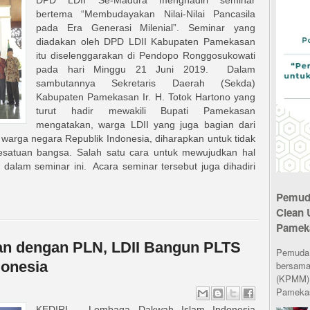
DPD LDII Se-Madura menghadiri seminar
bertema “Membudayakan Nilai-Nilai Pancasila
pada Era Generasi Milenial”. Seminar yang
diadakan oleh DPD LDII Kabupaten Pamekasan
itu diselenggarakan di Pendopo Ronggosukowati
pada hari Minggu 21 Juni 2019. Dalam
sambutannya Sekretaris Daerah (Sekda)
Kabupaten Pamekasan Ir. H. Totok Hartono yang
turut hadir mewakili Bupati Pamekasan
mengatakan, warga LDII yang juga bagian dari
warga negara Republik Indonesia, diharapkan untuk tidak
esatuan bangsa. Salah satu cara untuk mewujudkan hal
dalam seminar ini. Acara seminar tersebut juga dihadiri
Pemuda
Clean 
Pamek
an dengan PLN, LDII Bangun PLTS
Pemuda L
donesia
bersama
(KPMM) 
Pamekas
KEDIRI – Lembaga Dakwah Islam Indonesia