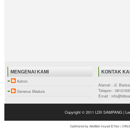
MENGENAI KAMI
KONTAK KA
Admin
Alamat : Jl. Bari
Telepon : 0812163
Generus Madura
Email : info@ldii
Copyright © 2011
LDII SAMPANG | Le
Optimized by
Abdillah Irsyad El Nur
| Offic