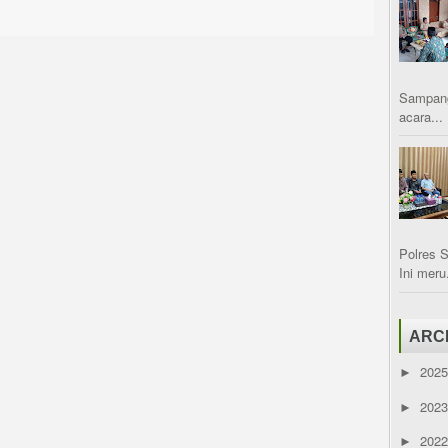
Sampang
acara...
Polres 
Ini meru.
ARC
202
►
202
►
202
►