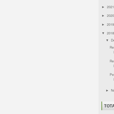
202
►
202
►
201
►
201
▼
D
▼
Re
Re
Pe
N
►
TOT