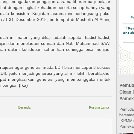
ang mengadakan pengajian asrama liburan bagi pelajar
ihat dengan tingkat kehadiran peserta setiap harinya yang
selalu konsisten. Kegiatan asrama ini berlangsung pukul
7 s/d 31 Desember 2018, bertempat di Musholla Al-Amin,
ah ini materi yang dikaji adalah seputar hadist-hadist,
ajari dan meneladani sunnah dari Nabi Muhammad SAW.
an dalam kehidupan sehari-hari sehingga bisa menjadi
ertujuan agar generasi muda LDII bisa mencapai 3 sukses
I, yaitu menjadi generasi yang alim - fakih, berahlakhul
dapat menghasilkan generasi yang membanggakan untuk
Pemuda
gi bangsa.
(Ika)
Clean 
Pamek
Beranda
Posting Lama
Pemuda L
bersama
(KPMM) 
Pamekas