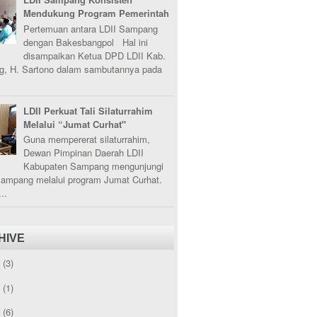
Mendukung Program Pemerintah
Pertemuan antara LDII Sampang
dengan Bakesbangpol Hal ini
disampaikan Ketua DPD LDII Kab.
, H. Sartono dalam sambutannya pada
LDII Perkuat Tali Silaturrahim
Melalui “Jumat Curhat"
Guna mempererat silaturrahim,
Dewan Pimpinan Daerah LDII
Kabupaten Sampang mengunjungi
Sampang melalui program Jumat Curhat.
..
HIVE
5
(3)
3
(1)
2
(6)