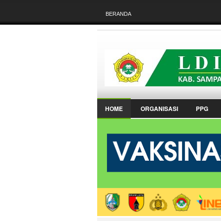
BERANDA
HOME
ORGANISASI
PPG