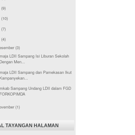
1
(9)
0
(10)
9
(7)
8
(4)
esember
(3)
maja LDII Sampang Isi Liburan Sekolah
Dengan Men...
maja LDII Sampang dan Pamekasan Ikut
Kampanyekan...
mkab Sampang Undang LDII dalam FGD
FORKOPIMDA
ovember
(1)
AL TAYANGAN HALAMAN