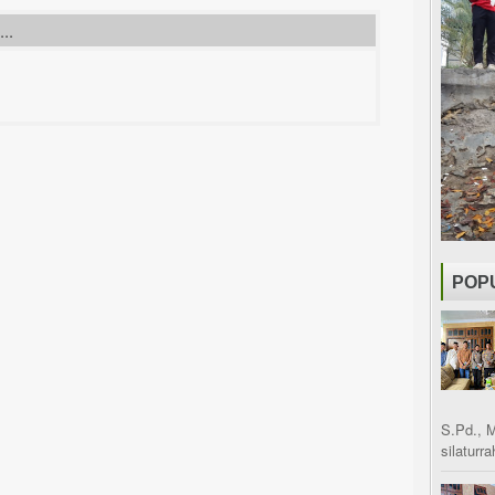
..
POP
S.Pd., 
silaturr