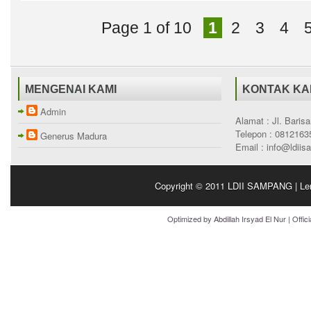
Page 1 of 10
1
2
3
4
MENGENAI KAMI
KONTAK KA
Admin
Alamat : Jl. Bari
Telepon : 0812163
Generus Madura
Email : info@ldii
Copyright © 2011
LDII SAMPANG | Le
Optimized by
Abdillah Irsyad El Nur
| Offic