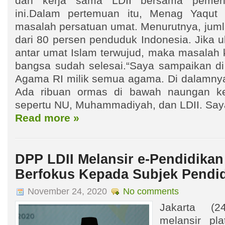
dan kerja sama LDII bersama pemeri
ini.Dalam pertemuan itu, Menag Yaqut 
masalah persatuan umat. Menurutnya, juml
dari 80 persen penduduk Indonesia. Jika 
antar umat Islam terwujud, maka masalah 
bangsa sudah selesai.“Saya sampaikan di
Agama RI milik semua agama. Di dalamny
Ada ribuan ormas di bawah naungan k
sepertu NU, Muhammadiyah, dan LDII. Say
Read more »
DPP LDII Melansir e-Pendidikan
Berfokus Kepada Subjek Pendi
November 24, 2020
No comments
Jakarta (2
melansir pla