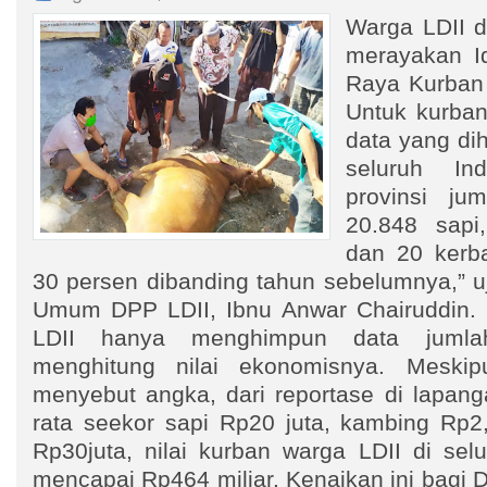
Warga LDII d
merayakan I
Raya Kurban 
Untuk kurban
data yang di
seluruh In
provinsi ju
20.848 sapi
dan 20 kerba
30 persen dibanding tahun sebelumnya,” uj
Umum DPP LDII, Ibnu Anwar Chairuddin. 
LDII hanya menghimpun data jumla
menghitung nilai ekonomisnya. Meski
menyebut angka, dari reportase di lapanga
rata seekor sapi Rp20 juta, kambing Rp2,
Rp30juta, nilai kurban warga LDII di sel
mencapai Rp464 miliar. Kenaikan ini bagi 