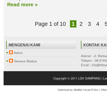
Read more »
Page 1 of 10
1
2
3
4
MENGENAI KAMI
KONTAK KA
Admin
Alamat : Jl. Bari
Telepon : 0812163
Generus Madura
Email : info@ldii
Copyright © 2011
LDII SAMPANG | Le
Optimized by
Abdillah Irsyad El Nur
| Offic