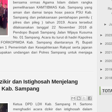
bersama ormas Agama Islam dalam rangka
pemeliharaan KAMTIBMAS Kab. Sampang yang
Re
aman dan damai tanpa hoax pasca PSU Kab.
Sampang dan pelaksanaan pentahapan pemilu (
pilres dan pileg ) tahun 2019. Acara tersebut
J
►
dilaksanakan tanggal 22 November 2018 di
Pendopo Bupati Sampang Jalan Wijaya Kusuma
202
►
No. 01 Sampang. Acara itu turut di hadiri Kapolres
 FORKOPIMDA Kab. Sampang diantaranya Pj. Bupati
202
►
ten 1 Pemerintah dan Kesejahteraan Rakyat serta jajaran
202
merupakan undangan dari Polres Sampang untuk menjaga
►
202
►
201
►
201
►
ikir dan Istighosah Menjelang
g Kab. Sampang
TOT
Ketua DPD LDII Kab. Sampang H. Sartono
menghadiri acara dzikir dan istighosah dalam