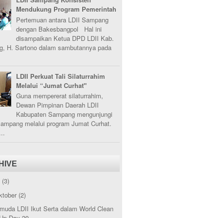
Mendukung Program Pemerintah
Pertemuan antara LDII Sampang
dengan Bakesbangpol Hal ini
disampaikan Ketua DPD LDII Kab.
, H. Sartono dalam sambutannya pada
LDII Perkuat Tali Silaturrahim
Melalui “Jumat Curhat"
Guna mempererat silaturrahim,
Dewan Pimpinan Daerah LDII
Kabupaten Sampang mengunjungi
Sampang melalui program Jumat Curhat.
..
HIVE
5
(3)
ktober
(2)
muda LDII Ikut Serta dalam World Clean
Up Day 20...