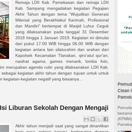
Remaja LDII Kab. Pamekasan dan remaja LDII
Kab. Sampang mengadakan kegiatan Pegajian
Akhir Tahun dengan tema "Wujudkan Generasi
Milenial yang Berakhlakul Karimah, Profesional
dan Mandiri" bertempat di Masjid Luhur Ceguk
yang dilaksanakan pada tanggal 31 Desember
2018 hingga 1 Januari 2019. Kegiatan ini dimulai
dari pukul 17.00 WIB hingga 06.00 WIB dengan
kegiatan antara lain silaturahim dan arahan dari
Kapolsek Kecamatan Tlanakan, qiro'atul qur'an,
nasihat agama, games menarik, lomba foto,
 ini merupakan agenda rutin yang dilaksanakan LDII Kab.
ebagai kegiatan akhir tahun dengan tujuan untuk untuk
 kegiatan-kegiatan negatif yang biasanya...
Pemuda
Clean 
Pamek
si Liburan Sekolah Dengan Mengaji
Pemuda L
bersama
(KPMM) 
Pamekas
Akhir tahun menjadi saat yang sangat dinantikan
bagi para pelajar karena bertepatan dengan