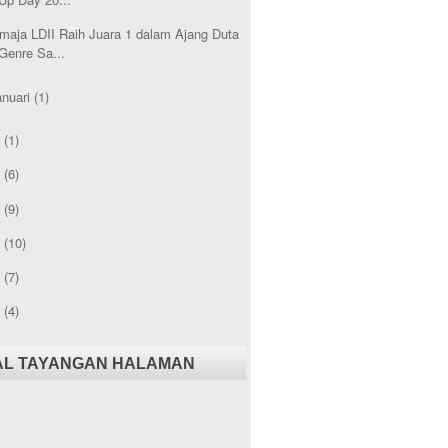
maja LDII Raih Juara 1 dalam Ajang Duta
Genre Sa...
anuari
(1)
3
(1)
2
(6)
1
(9)
0
(10)
9
(7)
8
(4)
AL TAYANGAN HALAMAN