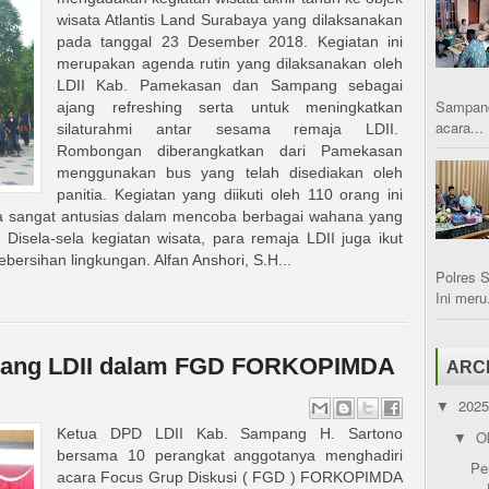
wisata Atlantis Land Surabaya yang dilaksanakan
pada tanggal 23 Desember 2018. Kegiatan ini
merupakan agenda rutin yang dilaksanakan oleh
LDII Kab. Pamekasan dan Sampang sebagai
Sampang
ajang refreshing serta untuk meningkatkan
acara...
silaturahmi antar sesama remaja LDII.
Rombongan diberangkatkan dari Pamekasan
menggunakan bus yang telah disediakan oleh
panitia. Kegiatan yang diikuti oleh 110 orang ini
erta sangat antusias dalam mencoba berbagai wahana yang
 Disela-sela kegiatan wisata, para remaja LDII juga ikut
rsihan lingkungan. Alfan Anshori, S.H...
Polres 
Ini meru.
ang LDII dalam FGD FORKOPIMDA
ARC
202
▼
Ketua DPD LDII Kab. Sampang H. Sartono
O
▼
bersama 10 perangkat anggotanya menghadiri
Pe
acara Focus Grup Diskusi ( FGD ) FORKOPIMDA