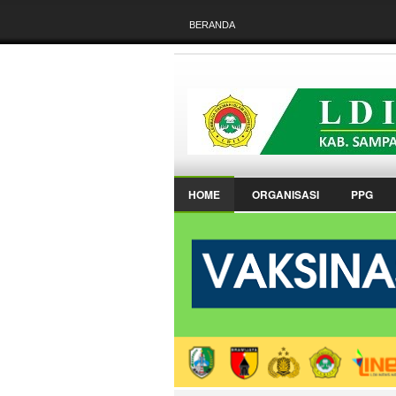
BERANDA
HOME
ORGANISASI
PPG