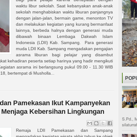
waktu libur sekolah. Saat kebanyakan anak-anak
sekolah menghabiskan waktu liburan panjangnya
dengan jalan-jalan, bermain game, menonton TV
dan melakukan kegiatan yang kurang bermanfaat
lainnya, berbeda halnya dengan generasi muda
dibawah binaan Lembaga Dakwah Islam
Indonesia (LDII) Kab. Sampang. Para generasi
muda LDII Kab. Sampang mengadakan pengajian
asrama liburan bagi pelajar yang disambut
gkat kehadiran peserta setiap harinya yang hadir mengikuti
 Kegiatan asrama ini berlangsung pukul 09.00 - 11.30 WIB
18, bertempat di Musholla...
POP
 dan Pamekasan Ikut Kampanyekan
 Menjaga Kebersihan Lingkungan
S.Pd., 
silaturr
Remaja LDII Pamekasan dan Sampang
mengadakan kegiatan wisata akhir tahun ke objek