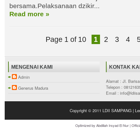
bersama.Pelaksanaan dzikir...
Read more »
Page 1 of 10
1
2
3
4
MENGENAI KAMI
KONTAK KA
Admin
Alamat : Jl. Bari
Telepon : 0812163
Generus Madura
Email : info@ldii
Copyright © 2011
LDII SAMPANG | Le
Optimized by
Abdillah Irsyad El Nur
| Offic