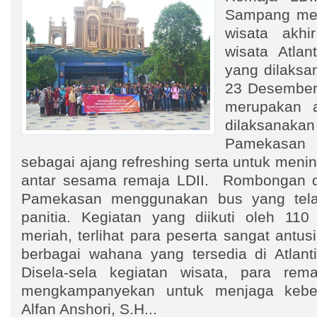
Sampang men
wisata akhi
wisata Atla
yang dilaksa
23 Desember 
merupakan a
dilaksanaka
Pamekasa
sebagai ajang refreshing serta untuk menin
antar sesama remaja LDII. Rombongan di
Pamekasan menggunakan bus yang tela
panitia. Kegiatan yang diikuti oleh 110 
meriah, terlihat para peserta sangat ant
berbagai wahana yang tersedia di Atlan
Disela-sela kegiatan wisata, para rema
mengkampanyekan untuk menjaga keber
Alfan Anshori, S.H...