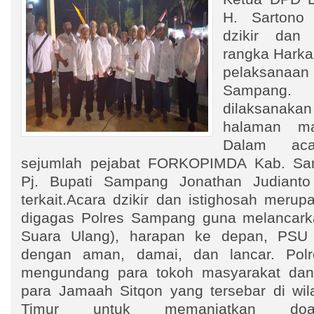
H. Sartono 
dzikir dan 
rangka Hark
pelaksan
Sampang. 
dilaksanakan
halaman ma
Dalam aca
sejumlah pejabat FORKOPIMDA Kab. Sa
Pj. Bupati Sampang Jonathan Judianto
terkait.Acara dzikir dan istighosah meru
digagas Polres Sampang guna melancark
Suara Ulang), harapan ke depan, PSU i
dengan aman, damai, dan lancar. Pol
mengundang para tokoh masyarakat da
para Jamaah Sitqon yang tersebar di wil
Timur untuk memanjatkan do