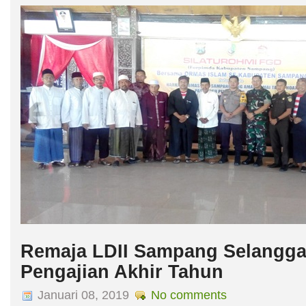
Pemkab Sampang Undang LDII dalam FGD FORKOPIMDA
Ketua DPD LDII Kab. Sampang H. Sartono bersama 10 perangkat anggotan
Diskusi ( FGD ) FORKOPIMDA bersama ormas Agama Islam dalam rangka
Sampang yang aman dan damai tanpa hoax pasca PSU Kab. Sampang dan
( pilres dan pileg ) tahun 2019.
Remaja LDII Sampang Selangga
Pengajian Akhir Tahun
Januari 08, 2019
No comments