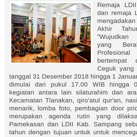
Remaja LDI
dan remaja 
mengadakan 
Akhir Tah
"Wujudkan G
yang Berak
Profesion
bertempat 
Ceguk yang 
tanggal 31 Desember 2018 hingga 1 Januari
dimulai dari pukul 17.00 WIB hingga
kegiatan antara lain silaturahim dan ar
Kecamatan Tlanakan, qiro'atul qur'an, na
menarik, lomba foto, pembagian door price
merupakan agenda rutin yang dilaks
Pamekasan dan LDII Kab. Sampang sebag
tahun dengan tujuan untuk untuk mencega