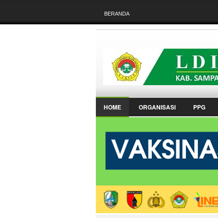
BERANDA
HOME
ORGANISASI
PPG