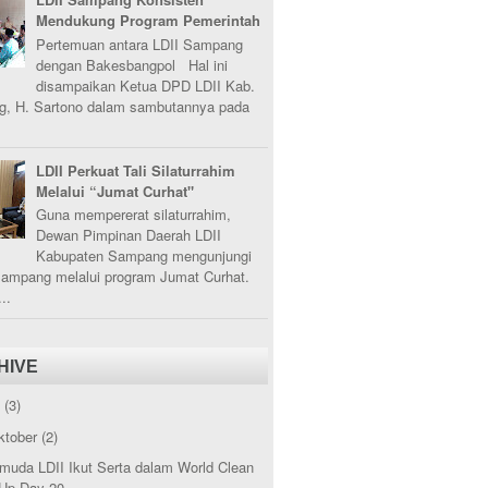
Mendukung Program Pemerintah
Pertemuan antara LDII Sampang
dengan Bakesbangpol Hal ini
disampaikan Ketua DPD LDII Kab.
, H. Sartono dalam sambutannya pada
LDII Perkuat Tali Silaturrahim
Melalui “Jumat Curhat"
Guna mempererat silaturrahim,
Dewan Pimpinan Daerah LDII
Kabupaten Sampang mengunjungi
Sampang melalui program Jumat Curhat.
..
HIVE
5
(3)
ktober
(2)
muda LDII Ikut Serta dalam World Clean
Up Day 20...