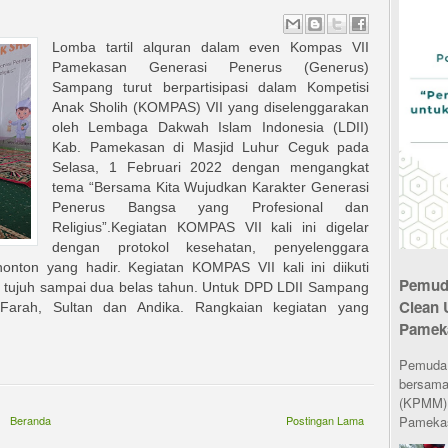
Lomba tartil alquran dalam even Kompas VII
Pamekasan Generasi Penerus (Generus)
Sampang turut berpartisipasi dalam Kompetisi
Anak Sholih (KOMPAS) VII yang diselenggarakan
oleh Lembaga Dakwah Islam Indonesia (LDII)
Kab. Pamekasan di Masjid Luhur Ceguk pada
Selasa, 1 Februari 2022 dengan mengangkat
tema “Bersama Kita Wujudkan Karakter Generasi
Penerus Bangsa yang Profesional dan
Religius”.Kegiatan KOMPAS VII kali ini digelar
dengan protokol kesehatan, penyelenggara
nton yang hadir. Kegiatan KOMPAS VII kali ini diikuti
Pemuda
a tujuh sampai dua belas tahun. Untuk DPD LDII Sampang
Clean 
u Farah, Sultan dan Andika. Rangkaian kegiatan yang
Pamek
Pemuda L
bersama
(KPMM) 
Beranda
Postingan Lama
Pamekas