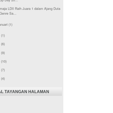
maja LDII Raih Juara 1 dalam Ajang Duta
Genre Sa...
anuari
(1)
3
(1)
2
(6)
1
(9)
0
(10)
9
(7)
8
(4)
AL TAYANGAN HALAMAN