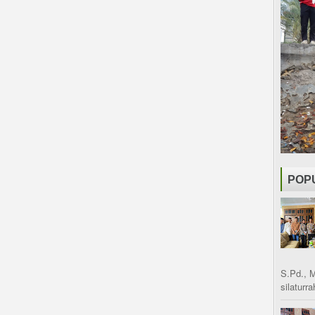
POP
S.Pd., 
silaturr