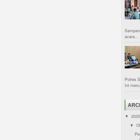
Sampang
acara...
Polres 
Ini meru.
ARC
202
▼
O
▼
Pe