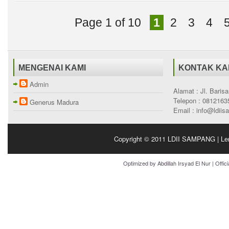
Page 1 of 10
1
2
3
4
MENGENAI KAMI
KONTAK KA
Admin
Alamat : Jl. Bari
Telepon : 0812163
Generus Madura
Email : info@ldii
Copyright © 2011
LDII SAMPANG | Le
Optimized by
Abdillah Irsyad El Nur
| Offic