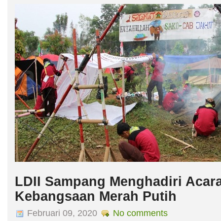
Kembesnas Sako SPN 2018: Ciptakan Pribadi Profesional da
Ketua DPP LDII, Prasetyo Sunaryo selaku Mabi Sakonas Sekawan Persad
Kemah Besar Nasional (Kembesnas) Satuan Komunitas Persada Nusantara
Kwarnas di bumi perkemahan Budi Mulya, kecamatan Solear, Kabupaten Ta
LDII Sampang Menghadiri Acara
Kebangsaan Merah Putih
Februari 09, 2020
No comments