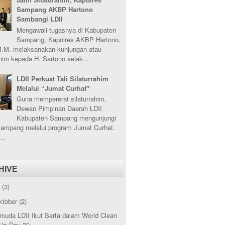
Sampang AKBP Hartono
Sambangi LDII
Mengawali tugasnya di Kabupaten
Sampang, Kapolres AKBP Hartono,
M.M. melaksanakan kunjungan atau
ahim kepada H. Sartono selak...
LDII Perkuat Tali Silaturrahim
Melalui “Jumat Curhat"
Guna mempererat silaturrahim,
Dewan Pimpinan Daerah LDII
Kabupaten Sampang mengunjungi
Sampang melalui program Jumat Curhat.
..
HIVE
5
(3)
ktober
(2)
muda LDII Ikut Serta dalam World Clean
Up Day 20...