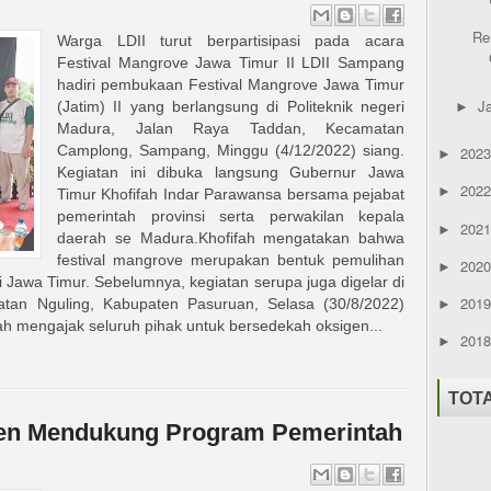
Re
Warga LDII turut berpartisipasi pada acara
Festival Mangrove Jawa Timur II LDII Sampang
hadiri pembukaan Festival Mangrove Jawa Timur
J
(Jatim) II yang berlangsung di Politeknik negeri
►
Madura, Jalan Raya Taddan, Kecamatan
Camplong, Sampang, Minggu (4/12/2022) siang.
202
►
Kegiatan ini dibuka langsung Gubernur Jawa
202
►
Timur Khofifah Indar Parawansa bersama pejabat
pemerintah provinsi serta perwakilan kepala
202
►
daerah se Madura.Khofifah mengatakan bahwa
festival mangrove merupakan bentuk pemulihan
202
►
 Jawa Timur. Sebelumnya, kegiatan serupa juga digelar di
201
tan Nguling, Kabupaten Pasuruan, Selasa (30/8/2022)
►
ah mengajak seluruh pihak untuk bersedekah oksigen...
201
►
TOT
ten Mendukung Program Pemerintah