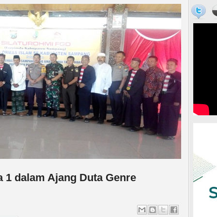
dalam FGD FORKOPIMDA
 bersama 10 perangkat anggotanya menghadiri acara Focus Grup
rmas Agama Islam dalam rangka pemeliharaan KAMTIBMAS Kab.
ax pasca PSU Kab. Sampang dan pelaksanaan pentahapan pemilu
a 1 dalam Ajang Duta Genre