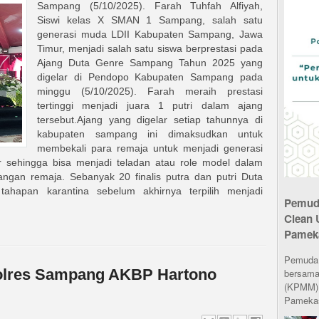
Sampang (5/10/2025). Farah Tuhfah Alfiyah,
Siswi kelas X SMAN 1 Sampang, salah satu
generasi muda LDII Kabupaten Sampang, Jawa
Timur, menjadi salah satu siswa berprestasi pada
Ajang Duta Genre Sampang Tahun 2025 yang
digelar di Pendopo Kabupaten Sampang pada
minggu (5/10/2025). Farah meraih prestasi
tertinggi menjadi juara 1 putri dalam ajang
tersebut.Ajang yang digelar setiap tahunnya di
kabupaten sampang ini dimaksudkan untuk
membekali para remaja untuk menjadi generasi
r sehingga bisa menjadi teladan atau role model dalam
angan remaja. Sebanyak 20 finalis putra dan putri Duta
hapan karantina sebelum akhirnya terpilih menjadi
Pemuda
Clean 
Pamek
Pemuda L
apolres Sampang AKBP Hartono
bersama
(KPMM) 
Pamekas