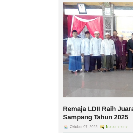
Pemkab Sampang Undang LDII 
Ketua DPD LDII Kab. Sampang H. Sartono
Diskusi ( FGD ) FORKOPIMDA bersama o
Sampang yang aman dan damai tanpa ho
( pilres dan pileg ) tahun 2019.
Remaja LDII Raih Juar
Sampang Tahun 2025
Oktober 07, 2025
No comments