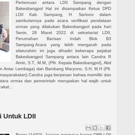
Pertemuan antara LDII Sampang dengan
Bakesbangpol Hal ini disampaikan Ketua DPD
LDII Kab. Sampang, H. Sartono dalam
sambutannya pada acara verifikasi pendataan
ormas yang dilakukan Bakesbangpol pada hari
Senin, 28 Maret 2022 di sekretariat LDII,
Perumahan Barisan Indah Blok B3
Sampang.Acara yang lebih mengarah pada
silaturahim ini juga dihadiri beberapa pejabat
Bakesbangpol Sampang antara lain Candra R
Amin, S.T., M.M, (Plh. Kepala Bakesbangpol), Abd
n Antar Lembaga) dan Bambang Maryono, S.H, M.H (Plt.
masyarakatan).Candra juga berpesan bahwa memiliki dan
tara ormas dan pemerintah merupakan hal wajib untuk
kat...
 Untuk LDII
Bogor (14/02). Jajaran pengurus harian DPP LDII