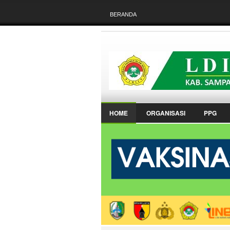
BERANDA
HOME
ORGANISASI
PPG