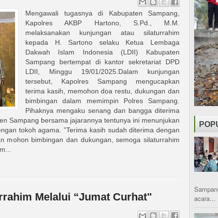
Mengawali tugasnya di Kabupaten Sampang,
Kapolres AKBP Hartono, S.Pd., M.M.
melaksanakan kunjungan atau silaturrahim
kepada H. Sartono selaku Ketua Lembaga
Dakwah Islam Indonesia (LDII) Kabupaten
Sampang bertempat di kantor sekretariat DPD
LDII, Minggu 19/01/2025.Dalam kunjungan
tersebut, Kapolres Sampang mengucapkan
terima kasih, memohon doa restu, dukungan dan
bimbingan dalam memimpin Polres Sampang.
Pihaknya mengaku senang dan bangga diterima
ten Sampang bersama jajarannya tentunya ini menunjukan
POP
engan tokoh agama. ”Terima kasih sudah diterima dengan
ran mohon bimbingan dan dukungan, semoga silaturrahim
m...
Sampang
turrahim Melalui “Jumat Curhat"
acara...