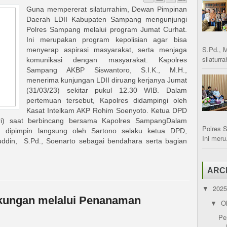
Guna mempererat silaturrahim, Dewan Pimpinan
Daerah LDII Kabupaten Sampang mengunjungi
Polres Sampang melalui program Jumat Curhat.
Ini merupakan program kepolisian agar bisa
S.Pd., 
menyerap aspirasi masyarakat, serta menjaga
silaturr
komunikasi dengan masyarakat. Kapolres
Sampang AKBP Siswantoro, S.I.K., M.H.,
menerima kunjungan LDII diruang kerjanya Jumat
(31/03/23) sekitar pukul 12.30 WIB. Dalam
pertemuan tersebut, Kapolres didampingi oleh
Kasat Intelkam AKP Rohim Soenyoto. Ketua DPD
iri) saat berbincang bersama Kapolres SampangDalam
Polres 
I dipimpin langsung oleh Sartono selaku ketua DPD,
Ini meru.
nuddin, S.Pd., Soenarto sebagai bendahara serta bagian
ARC
202
▼
gkungan melalui Penanaman
O
▼
Pe