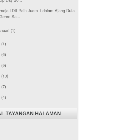
maja LDII Raih Juara 1 dalam Ajang Duta
Genre Sa...
anuari
(1)
3
(1)
2
(6)
1
(9)
0
(10)
9
(7)
8
(4)
AL TAYANGAN HALAMAN