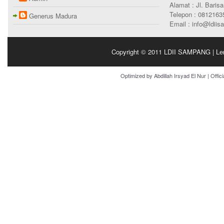
Alamat : Jl. Bari
Telepon : 0812163
Generus Madura
Email : info@ldii
Copyright © 2011
LDII SAMPANG | Le
Optimized by
Abdillah Irsyad El Nur
| Offic