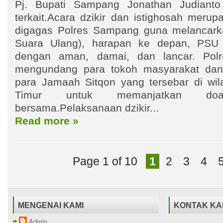
Pj. Bupati Sampang Jonathan Judianto
terkait.Acara dzikir dan istighosah meru
digagas Polres Sampang guna melancark
Suara Ulang), harapan ke depan, PSU i
dengan aman, damai, dan lancar. Pol
mengundang para tokoh masyarakat da
para Jamaah Sitqon yang tersebar di wil
Timur untuk memanjatkan do
bersama.Pelaksanaan dzikir...
Read more »
Page 1 of 10
1
2
3
4
MENGENAI KAMI
KONTAK KA
Admin